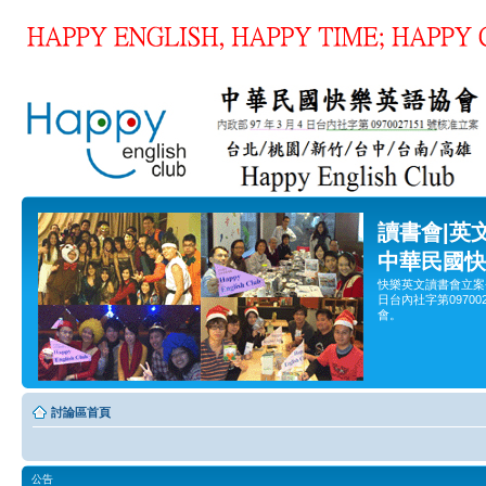
讀書會|英
中華民國快
快樂英文讀書會立案
日台內社字第0970
會。
討論區首頁
公告