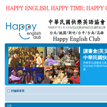
讀書會|英
中華民國快
快樂英文讀書會立案
日台內社字第0970
會。
討論區首頁
公告