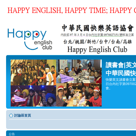
讀書會|英
中華民國快
快樂英文讀書會立案
日台內社字第0970
會。
討論區首頁
公告