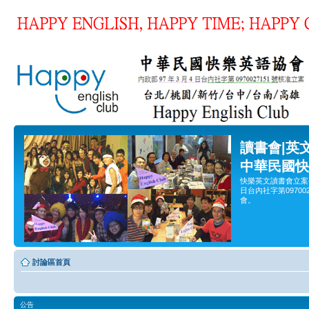
讀書會|英
中華民國快
快樂英文讀書會立案
日台內社字第0970
會。
討論區首頁
公告