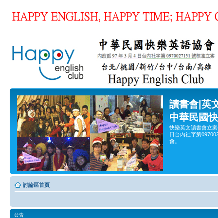
讀書會|英
中華民國快
快樂英文讀書會立案
日台內社字第0970
會。
討論區首頁
公告