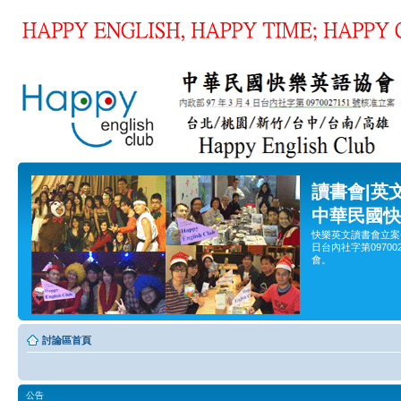
讀書會|英
中華民國快
快樂英文讀書會立案
日台內社字第0970
會。
討論區首頁
公告