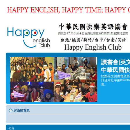
讀書會|英
中華民國快
快樂英文讀書會立案
日台內社字第0970
會。
討論區首頁
公告