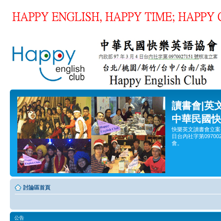
讀書會|英
中華民國快
快樂英文讀書會立案
日台內社字第0970
會。
討論區首頁
公告