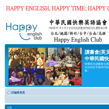
讀書會|英
中華民國快
快樂英文讀書會立案
日台內社字第0970
會。
討論區首頁
公告