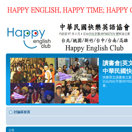
讀書會|英
中華民國快
快樂英文讀書會立案
日台內社字第0970
會。
討論區首頁
公告