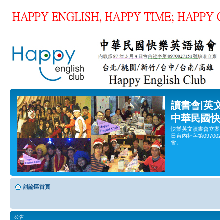
讀書會|英
中華民國快
快樂英文讀書會立案
日台內社字第0970
會。
討論區首頁
公告