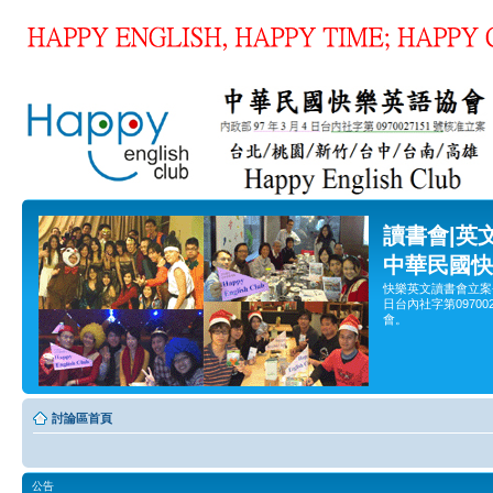
讀書會|英
中華民國快
快樂英文讀書會立案
日台內社字第0970
會。
討論區首頁
公告