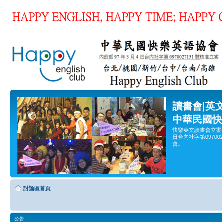
讀書會|英
中華民國快
快樂英文讀書會立案
日台內社字第0970
會。
討論區首頁
公告