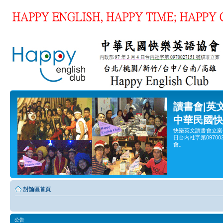
讀書會|英
中華民國快
快樂英文讀書會立案
日台內社字第0970
會。
討論區首頁
公告