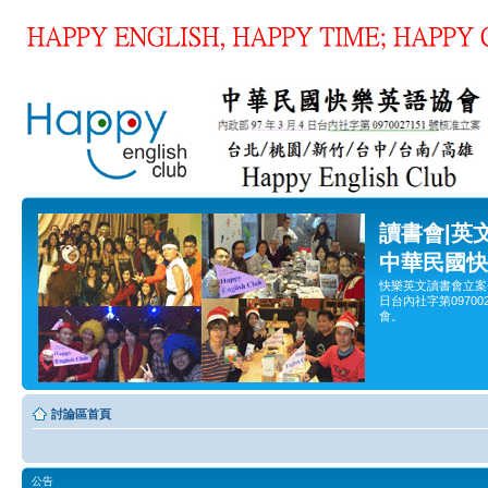
讀書會|英
中華民國快
快樂英文讀書會立案
日台內社字第0970
會。
討論區首頁
公告