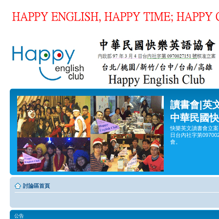
讀書會|英
中華民國快
快樂英文讀書會立案
日台內社字第0970
會。
討論區首頁
公告