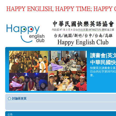
讀書會|英
中華民國快
快樂英文讀書會立案
日台內社字第0970
會。
討論區首頁
公告