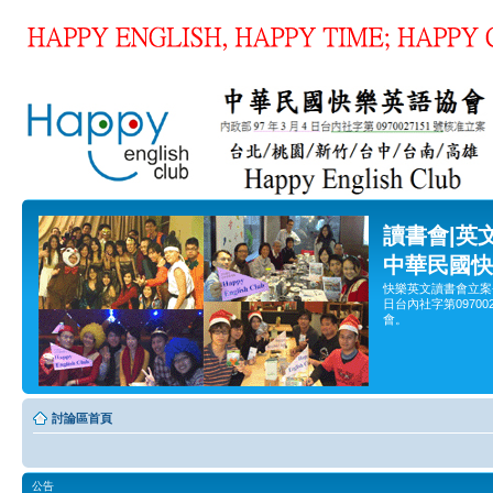
讀書會|英
中華民國快
快樂英文讀書會立案
日台內社字第0970
會。
討論區首頁
公告