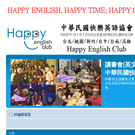
讀書會|英
中華民國快
快樂英文讀書會立案
日台內社字第0970
會。
討論區首頁
公告