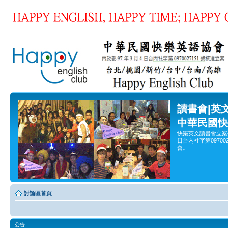
讀書會|英
中華民國快
快樂英文讀書會立案
日台內社字第0970
會。
討論區首頁
公告