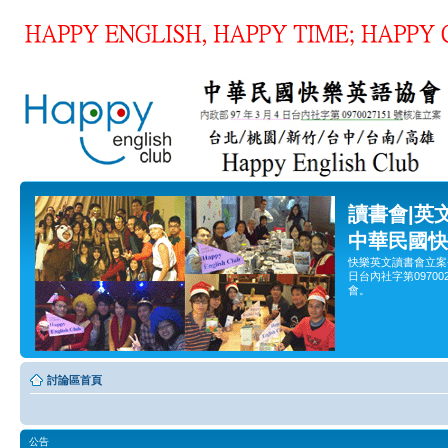
讀書會|英
中華民國快
快樂英文讀書會立案
日台內社字第0970
會。
討論區首頁
公告