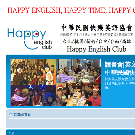
讀書會|英
中華民國快
快樂英文讀書會立案
日台內社字第0970
會。
討論區首頁
公告