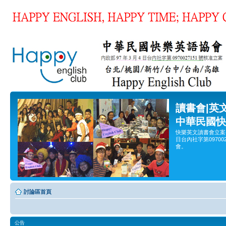
讀書會|英
中華民國快
快樂英文讀書會立案
日台內社字第0970
會。
討論區首頁
公告