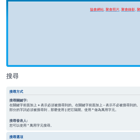
協會網站
,
聚會照片
,
聚會錄影
,
搜尋
搜尋方式
搜尋關鍵字:
在關鍵字前面加上
+
表示必須被搜尋到的。在關鍵字前面加上
-
表示不必被搜尋到的。
部分的字詞必須被搜尋到，那麼使用
|
把它隔開。使用
*
做為萬用字元。
搜尋發表人:
您可以使用 * 萬用字元搜尋。
搜尋選項