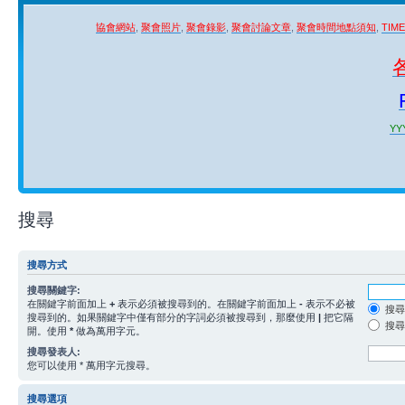
協會網站
,
聚會照片
,
聚會錄影
,
聚會討論文章
,
聚會時間地點須知
,
TIM
YYY
搜尋
搜尋方式
搜尋關鍵字:
在關鍵字前面加上
+
表示必須被搜尋到的。在關鍵字前面加上
-
表示不必被
搜尋
搜尋到的。如果關鍵字中僅有部分的字詞必須被搜尋到，那麼使用
|
把它隔
搜尋
開。使用
*
做為萬用字元。
搜尋發表人:
您可以使用 * 萬用字元搜尋。
搜尋選項