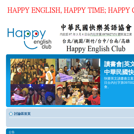
讀書會|英
中華民國快
快樂英文讀書會立案
日台內社字第0970
會。
討論區首頁
公告