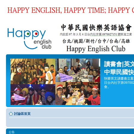
讀書會|英
中華民國快
快樂英文讀書會立案
日台內社字第0970
會。
討論區首頁
公告