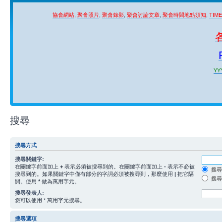
協會網站
,
聚會照片
,
聚會錄影
,
聚會討論文章
,
聚會時間地點須知
,
TIM
YYY
搜尋
搜尋方式
搜尋關鍵字:
在關鍵字前面加上
+
表示必須被搜尋到的。在關鍵字前面加上
-
表示不必被
搜尋
搜尋到的。如果關鍵字中僅有部分的字詞必須被搜尋到，那麼使用
|
把它隔
搜尋
開。使用
*
做為萬用字元。
搜尋發表人:
您可以使用 * 萬用字元搜尋。
搜尋選項