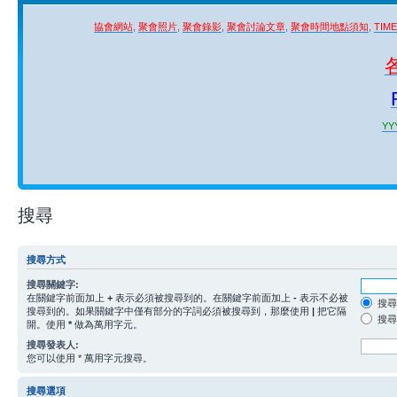
協會網站
,
聚會照片
,
聚會錄影
,
聚會討論文章
,
聚會時間地點須知
,
TIM
YYY
搜尋
搜尋方式
搜尋關鍵字:
在關鍵字前面加上
+
表示必須被搜尋到的。在關鍵字前面加上
-
表示不必被
搜尋
搜尋到的。如果關鍵字中僅有部分的字詞必須被搜尋到，那麼使用
|
把它隔
搜尋
開。使用
*
做為萬用字元。
搜尋發表人:
您可以使用 * 萬用字元搜尋。
搜尋選項