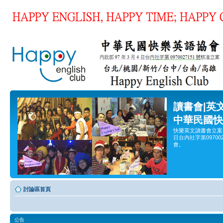
讀書會|英
中華民國快
快樂英文讀書會立案
日台內社字第0970
會。
討論區首頁
公告