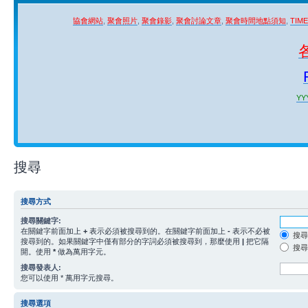
協會網站
,
聚會照片
,
聚會錄影
,
聚會討論文章
,
聚會時間地點須知
,
TIM
YYY
搜尋
搜尋方式
搜尋關鍵字:
在關鍵字前面加上
+
表示必須被搜尋到的。在關鍵字前面加上
-
表示不必被
搜尋
搜尋到的。如果關鍵字中僅有部分的字詞必須被搜尋到，那麼使用
|
把它隔
搜尋
開。使用
*
做為萬用字元。
搜尋發表人:
您可以使用 * 萬用字元搜尋。
搜尋選項