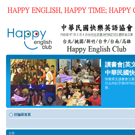
讀書會|英
中華民國快
快樂英文讀書會立案
日台內社字第0970
會。
討論區首頁
公告