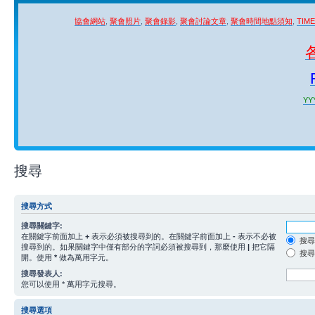
協會網站
,
聚會照片
,
聚會錄影
,
聚會討論文章
,
聚會時間地點須知
,
TIM
YYY
搜尋
搜尋方式
搜尋關鍵字:
在關鍵字前面加上
+
表示必須被搜尋到的。在關鍵字前面加上
-
表示不必被
搜尋
搜尋到的。如果關鍵字中僅有部分的字詞必須被搜尋到，那麼使用
|
把它隔
搜尋
開。使用
*
做為萬用字元。
搜尋發表人:
您可以使用 * 萬用字元搜尋。
搜尋選項