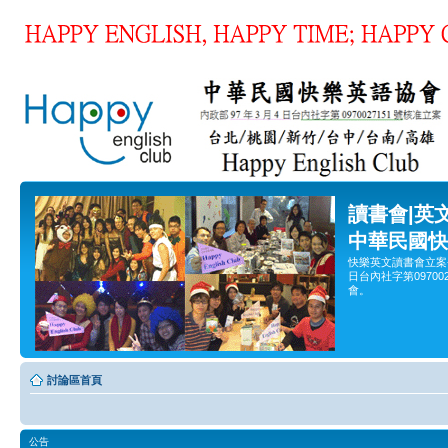
讀書會|英
中華民國快
快樂英文讀書會立案
日台內社字第0970
會。
討論區首頁
公告