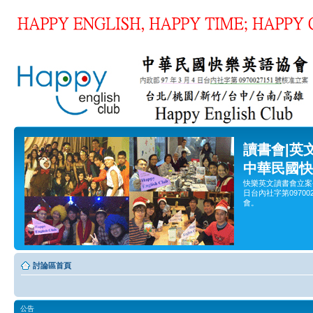
讀書會|英
中華民國快
快樂英文讀書會立案
日台內社字第0970
會。
討論區首頁
公告