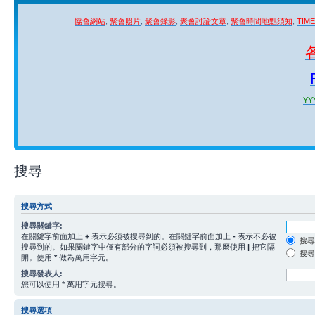
協會網站
,
聚會照片
,
聚會錄影
,
聚會討論文章
,
聚會時間地點須知
,
TIM
YYY
搜尋
搜尋方式
搜尋關鍵字:
在關鍵字前面加上
+
表示必須被搜尋到的。在關鍵字前面加上
-
表示不必被
搜尋
搜尋到的。如果關鍵字中僅有部分的字詞必須被搜尋到，那麼使用
|
把它隔
搜尋
開。使用
*
做為萬用字元。
搜尋發表人:
您可以使用 * 萬用字元搜尋。
搜尋選項