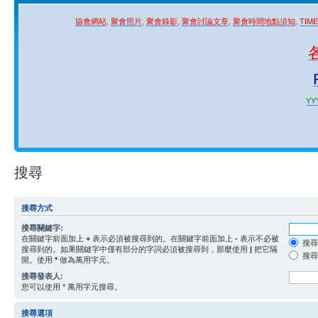
協會網站
,
聚會照片
,
聚會錄影
,
聚會討論文章
,
聚會時間地點須知
,
TIM
YYY
搜尋
搜尋方式
搜尋關鍵字:
在關鍵字前面加上
+
表示必須被搜尋到的。在關鍵字前面加上
-
表示不必被
搜尋
搜尋到的。如果關鍵字中僅有部分的字詞必須被搜尋到，那麼使用
|
把它隔
搜尋
開。使用
*
做為萬用字元。
搜尋發表人:
您可以使用 * 萬用字元搜尋。
搜尋選項