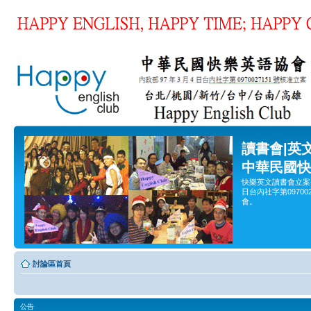
讀書會|英
中華民國快
快樂英文讀書會立案
日台內社字第0970
會。
討論區首頁
公告