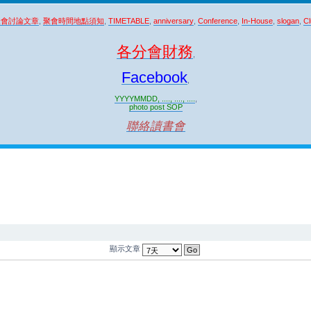
聚會討論文章
,
聚會時間地點須知
,
TIMETABLE
,
anniversary
,
Conference
,
In-House
,
slogan
,
Cl
各分會財務
,
Facebook
,
YYYYMMDD, ...., ...., ....
,
photo post SOP
聯絡讀書會
顯示文章