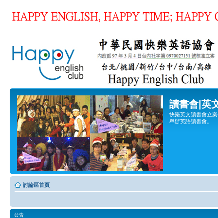
讀書會|英
快樂英文讀書會立案登
舉辦英語讀書會。
討論區首頁
公告