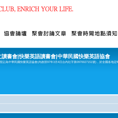
文讀書會|快樂英語讀書會|中華民國快樂英語協會
記為中華民國快樂英語協會(內政部97年3月4日台內社字第0970027151號)，於全國各地定