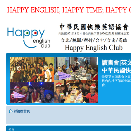
讀書會|英
中華民國快
快樂英文讀書會立案
日台內社字第0970
會。
討論區首頁
公告