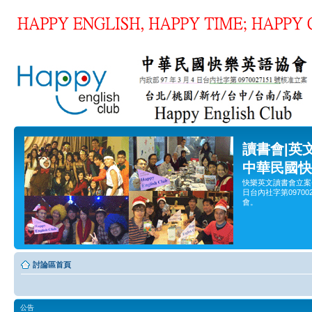
讀書會|英
中華民國快
快樂英文讀書會立案
日台內社字第0970
會。
討論區首頁
公告