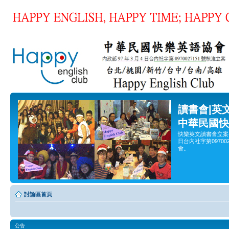
讀書會|英
中華民國快
快樂英文讀書會立案
日台內社字第0970
會。
討論區首頁
公告