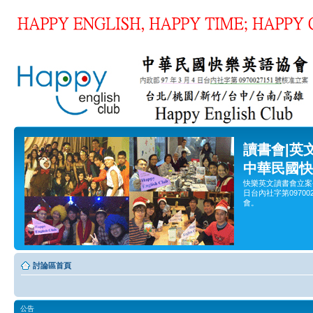
讀書會|英
中華民國快
快樂英文讀書會立案
日台內社字第0970
會。
討論區首頁
公告