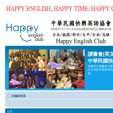
讀書會|英
中華民國快
快樂英文讀書會立案
日台內社字第0970
會。
討論區首頁
公告