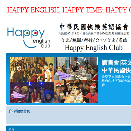
讀書會|英
中華民國快
快樂英文讀書會立案
日台內社字第0970
會。
討論區首頁
公告