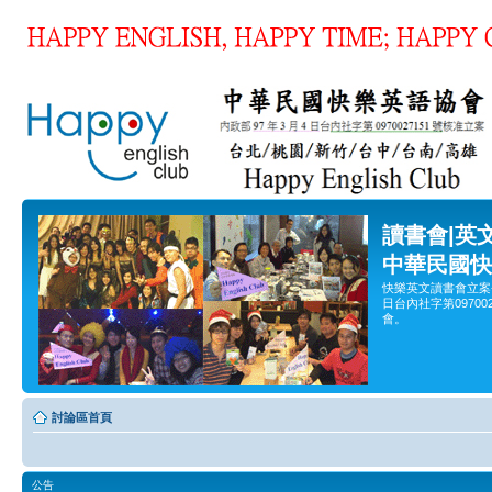
讀書會|英
中華民國快
快樂英文讀書會立案
日台內社字第0970
會。
討論區首頁
公告