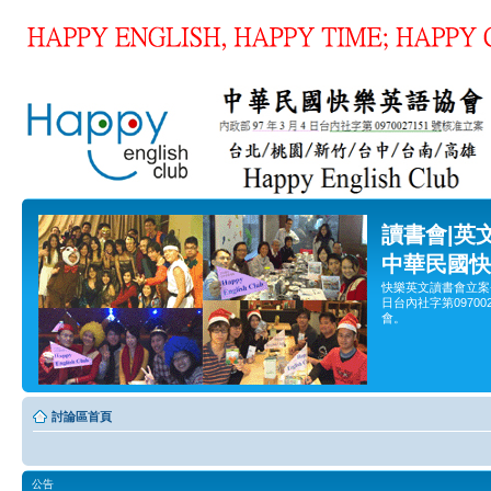
讀書會|英
中華民國快
快樂英文讀書會立案
日台內社字第0970
會。
討論區首頁
公告