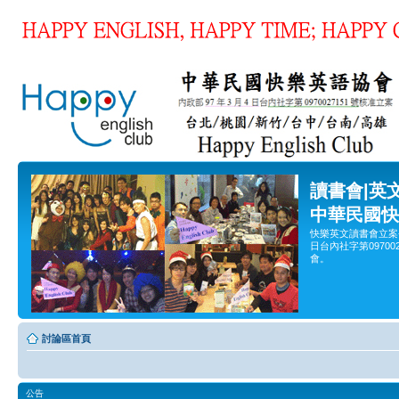
讀書會|英
中華民國快
快樂英文讀書會立案
日台內社字第0970
會。
討論區首頁
公告