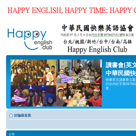
讀書會|英
中華民國快
快樂英文讀書會立案
日台內社字第0970
會。
討論區首頁
公告