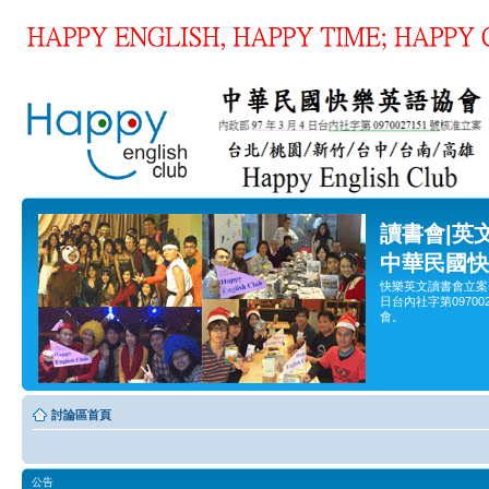
讀書會|英
中華民國快
快樂英文讀書會立案
日台內社字第0970
會。
討論區首頁
公告