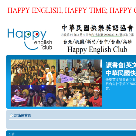
讀書會|英
中華民國快
快樂英文讀書會立案
日台內社字第0970
會。
討論區首頁
公告