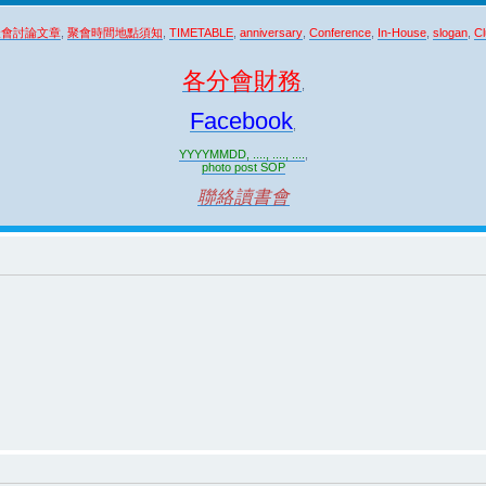
聚會討論文章
,
聚會時間地點須知
,
TIMETABLE
,
anniversary
,
Conference
,
In-House
,
slogan
,
Cl
各分會財務
,
Facebook
,
YYYYMMDD, ...., ...., ....
,
photo post SOP
聯絡讀書會