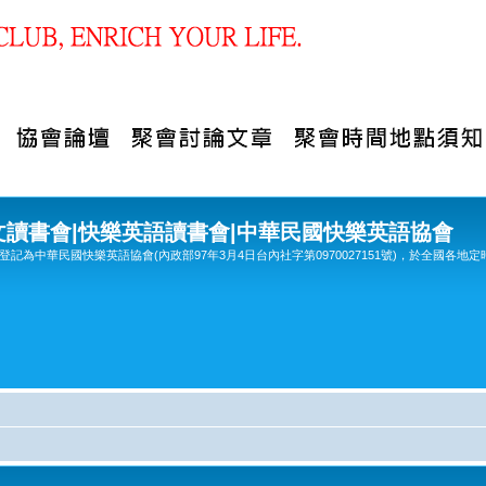
文讀書會|快樂英語讀書會|中華民國快樂英語協會
記為中華民國快樂英語協會(內政部97年3月4日台內社字第0970027151號)，於全國各地定