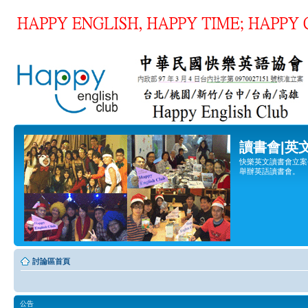
讀書會|英
快樂英文讀書會立案登
舉辦英語讀書會。
討論區首頁
公告