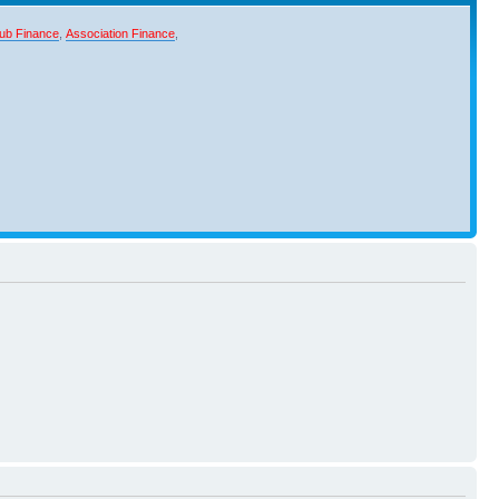
ub Finance
,
Association Finance
,