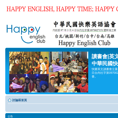
讀書會|英
中華民國快
快樂英文讀書會立案
日台內社字第0970
會。
討論區首頁
公告