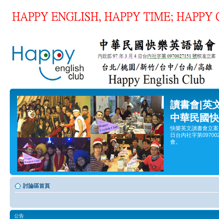
讀書會|英
中華民國快
快樂英文讀書會立案
日台內社字第0970
會。
討論區首頁
公告