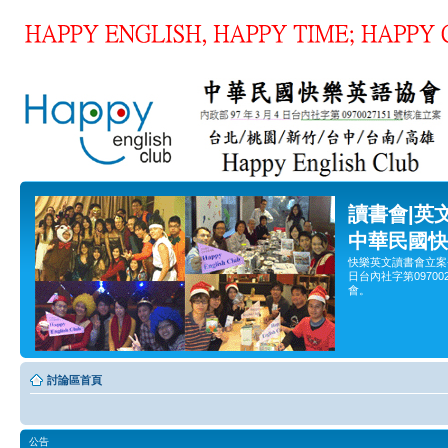
讀書會|英
中華民國快
快樂英文讀書會立案
日台內社字第0970
會。
討論區首頁
公告