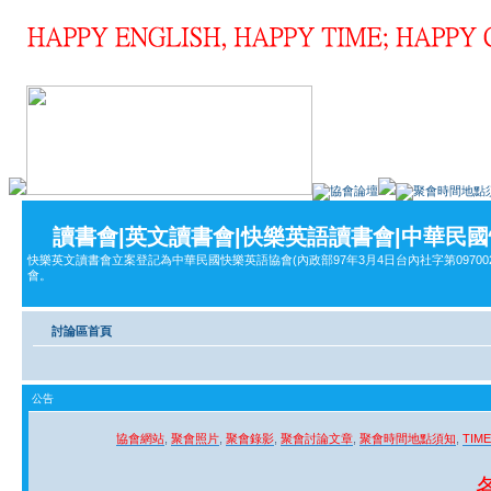
讀書會|英文讀書會|快樂英語讀書會|中華民
快樂英文讀書會立案登記為中華民國快樂英語協會(內政部97年3月4日台內社字第09700
會。
討論區首頁
公告
協會網站
,
聚會照片
,
聚會錄影
,
聚會討論文章
,
聚會時間地點須知
,
TIM