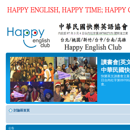
讀書會|英
中華民國快
快樂英文讀書會立案
日台內社字第0970
會。
討論區首頁
公告